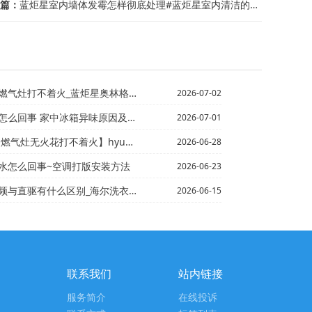
篇：
蓝炬星室内墙体发霉怎样彻底处理#蓝炬星室内清洁的10个要点
灶打不着火_蓝炬星奥林格燃气灶点不着火
2026-07-02
冰箱异味原因及去除技巧_1#冰箱有异味怎么 冰箱恒温有...
2026-07-01
灶无火花打不着火】hyundai燃气灶打不着火
2026-06-28
水怎么回事~空调打版安装方法
2026-06-23
区别_海尔洗衣机变频与直驱的区别介绍】海尔洗衣机波轮8...
2026-06-15
联系我们
站内链接
服务简介
在线投诉