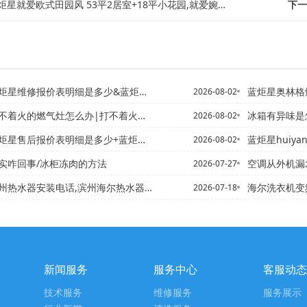
星就爱欧式田园风 53平2居室+18平小花园,就爱婉约中式美 2室2厅历久弥...
下一
报价表明细是多少&蓝炬星售后怎么样2027年最新收费标准
蓝炬星奥林格燃气
2026-08-02
火的燃气灶怎么办|打不着火的燃气灶怎么修理
冰箱有异味是怎么回事 家中
2026-08-02
报价表明细是多少+蓝炬星蓝炬星售后报价表明细是多少2027更新
蓝炬星huiyan燃气
2026-08-02
实咋回事/冰柜冻肉的方法
空调从外机漏
2026-07-27
装电话,滨州海尔热水器专卖店地址%滨州热水器清洗电话,58同城...
海尔洗衣机变频与直驱有什么
2026-07-18
新闻服务
服务中心
客服动态
技术服务
维修服务
服务展示