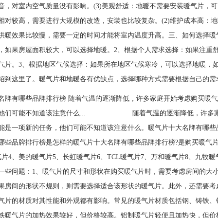
音，对室内空气质量没有影响。(3)美观舒适：地暖不需要安装暖气片，可
相对较高，需要进行大规模的改造，安装也比较复杂。(2)维护成本高：地
供暖效果比较慢，需要一定的时间才能将室内温度升高。三、如何选择暖
，如果房屋面积较大，可以选择地暖。2、根据个人需求选择：如果注重
气片。3、根据地区气候选择：如果所在地区气候寒冷，可以选择地暖，
绍到这里了。暖气片和地暖各有优缺点，选择哪种方式需要根据自己的需
名牌有哪些品牌排行榜 随着气温的逐渐降低，许多家庭开始考虑购买暖
，他们可能不知道该注意什么... 随着气温的逐渐降低，许多家庭
能是一项新的任务，他们可能不知道该注意什么。暖气片十大名牌有哪些
哪些品牌排行榜是怎样的暖气片十大名牌有哪些品牌排行榜?是购买暖气片
气片4、美的暖气片5、长虹暖气片6、TCL暖气片7、万和暖气片8、九牧
一些问题：1、暖气片的尺寸和形状在购买暖气片时，需要考虑房间的大
果房间的形状不规则，则需要选择适合该形状的暖气片。此外，还需要考
气片的材质对其性能和外观都有影响。常见的暖气片材质包括钢、铸铁、
铁暖气片的加热效果较好，但价格较高。铝制暖气片轻便且加热快，但价