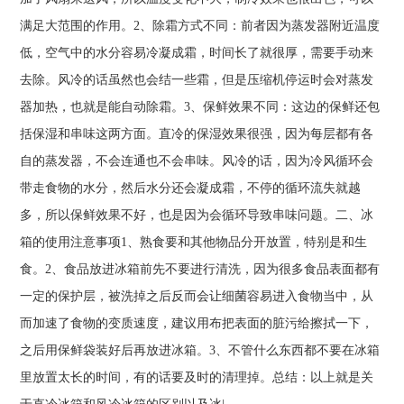
满足大范围的作用。2、除霜方式不同：前者因为蒸发器附近温度
低，空气中的水分容易冷凝成霜，时间长了就很厚，需要手动来
去除。风冷的话虽然也会结一些霜，但是压缩机停运时会对蒸发
器加热，也就是能自动除霜。3、保鲜效果不同：这边的保鲜还包
括保湿和串味这两方面。直冷的保湿效果很强，因为每层都有各
自的蒸发器，不会连通也不会串味。风冷的话，因为冷风循环会
带走食物的水分，然后水分还会凝成霜，不停的循环流失就越
多，所以保鲜效果不好，也是因为会循环导致串味问题。二、冰
箱的使用注意事项1、熟食要和其他物品分开放置，特别是和生
食。2、食品放进冰箱前先不要进行清洗，因为很多食品表面都有
一定的保护层，被洗掉之后反而会让细菌容易进入食物当中，从
而加速了食物的变质速度，建议用布把表面的脏污给擦拭一下，
之后用保鲜袋装好后再放进冰箱。3、不管什么东西都不要在冰箱
里放置太长的时间，有的话要及时的清理掉。总结：以上就是关