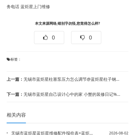
务电话
蓝炬星上门维修
本文来源网络,错别字勿怪,您觉得怎么样?
0
0
标签：
上一篇：
无锡市蓝炬星柱塞泵压力怎么调节@蓝炬星柱子钢筋割断有什么后果
下一篇：
无锡市蓝炬星自己设计心中的家 小蟹的装修日记%自己设计自己监理 网购达人5万搞定...
相关内容
无锡市蓝炬星蓝炬星维修配件报价表+蓝炬星售后怎么样2027年最新收费标准
2026-08-02