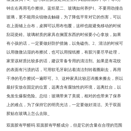
钟左右再用毛巾擦掉。蓝炬星二、玻璃如何养护1、不要用劲撞击
玻璃，更不能用尖锐物去触碰，为了降低平常对它的伤害，可以
在上面铺上台布，桌脚可以用布包覆，这样也能避免移动的时候
刮花瓷砖。玻璃材质的家具在搁置东西的时候要小心拿放，如果
有小孩的话，一定要做好防护措施，以免磕伤。2、清洁的时候可
以用微微沾湿的布擦拭，也可以用报纸擦，有脏污要尽早处理，
家里该材质比较多的话，建议常备专用的清洁剂。如果是有花纹
的表面有污渍的话，可用软毛牙刷沾着清洁剂转着圈刷去，再用
干净的毛巾擦拭一遍即可。3、这种家具比较忌讳搬来搬去，所以
最好安放在固定的位置，远离含有腐蚀性的环境，远离灶台，以
免发生爆裂危险。总结：玻璃带来了美观，相对的也带来了保养
上的难点，为了保持它的明亮光洁，一定要做好清洁。关于双面
胶贴在玻璃上怎么去除_
双面胶有甲醛吗 双面胶有甲醛成分，但是它的含量在合理的范围