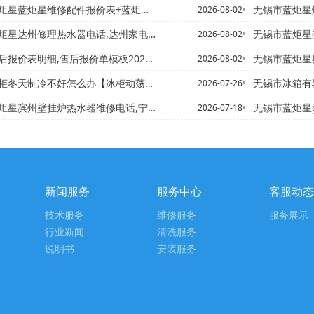
星维修配件报价表+蓝炬星售后怎么样2027年最新收费标准
无锡市蓝炬星燃气壁挂炉
2026-08-02
修理热水器电话,达州家电维修上门维修，蓝炬星打不着火的燃气灶
无锡市蓝炬星变频燃气热
2026-08-02
报价表明细,售后报价单模板2027年更新
无锡市蓝炬星奥克斯热水器预
2026-08-02
冬天制冷不好怎么办【冰柜动荡了怎么处理
无锡市冰箱有异味该怎么处理
2026-07-26
挂炉热水器维修电话,宁波瑰都啦咪壁挂炉维修@滨州壁挂式热水器企...
无锡市蓝炬星gree热水器售
2026-07-18
新闻服务
服务中心
客服动态
技术服务
维修服务
服务展示
行业新闻
清洗服务
说明书
安装服务