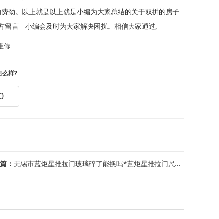
的费劲。以上就是以上就是小编为大家总结的关于双拼的房子
方留言，小编会及时为大家解决困扰。相信大家通过,
维修
怎么样?
0
篇：
无锡市蓝炬星推拉门玻璃碎了能换吗*蓝炬星推拉门尺寸一般多大