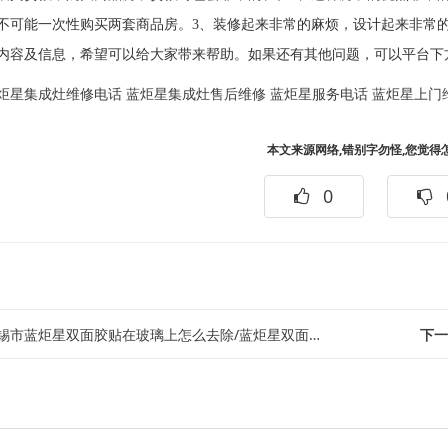
不可能一次性购买两套商品房。3、装修起来非常的麻烦，设计起来非常
内容及信息，希望可以给大家带来帮助。如果还有其他问题，可以平台下
炬星集成灶维修电话
蓝炬星集成灶售后维修
蓝炬星服务电话
蓝炬星上门
本文来源网络,错别字勿怪,您觉得
0
锡市蓝炬星双面胶贴在玻璃上怎么去除/蓝炬星双面胶有甲醛吗
下一