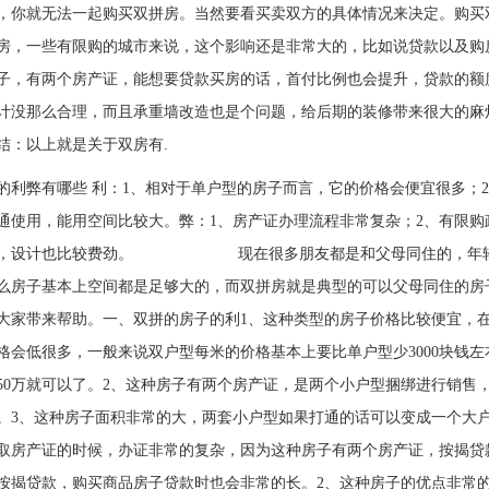
，你就无法一起购买双拼房。当然要看买卖双方的具体情况来决定。购买
房，一些有限购的城市来说，这个影响还是非常大的，比如说贷款以及购
子，有两个房产证，能想要贷款买房的话，首付比例也会提升，贷款的额
计没那么合理，而且承重墙改造也是个问题，给后期的装修带来很大的麻
结：以上就是关于双房有.
的利弊有哪些 利：1、相对于单户型的房子而言，它的价格会便宜很多；
通使用，能用空间比较大。弊：1、房产证办理流程非常复杂；2、有限购
烦，设计也比较费劲。 现在很多朋友都是和父母同住的，年轻人
么房子基本上空间都是足够大的，而双拼房就是典型的可以父母同住的房
大家带来帮助。一、双拼的房子的利1、这种类型的房子价格比较便宜，
格会低很多，一般来说双户型每米的价格基本上要比单户型少3000块钱左
50万就可以了。2、这种房子有两个房产证，是两个小户型捆绑进行销售
。3、这种房子面积非常的大，两套小户型如果打通的话可以变成一个大
取房产证的时候，办证非常的复杂，因为这种房子有两个房产证，按揭贷
按揭贷款，购买商品房子贷款时也会非常的长。2、这种房子的优点非常