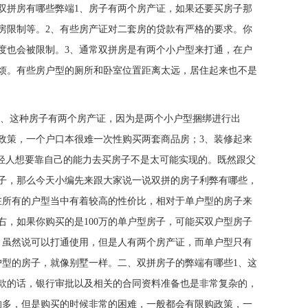
双拼房有哪些弊端1、房子有两个房产证，如果还要买房子那
房限制等。2、有些房产证对二套房的贷款有严格的要求。你
度也会被限制。3、通常双拼房是有两个小户型来打通，在户
烦。有些房户型的厕所和卧室位置距离太远，居住起来也不是
2、这种房子有两个房产证，因为是两个小户型捆绑进行出
政策，一个户口本很难一次性购买两套商品房；3、装修起来
想要靠自己的能力去买房子不是太可能实现的。既然跟父
子，那么今天小编先来跟大家说一说双拼的房子利弊有哪些，
在所有的户型当中有着较高的性价比，相对于单户型的房子来
右，如果你购买的是100万的单户型房子，可能买双户型房子
，虽然说可以打通使用，但是人有两个房产证，而单户型只有
户型的房子，就像别墅一样。二、双拼房子的弊端有哪些1、这
款的话，银行审批以及相关的合同资料准备也是非常复杂的，
的多，但是购买的时候非常的困难，一般都会有限购政策，一